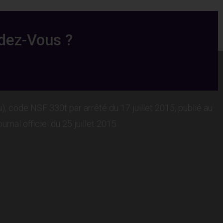
ndez-Vous ?
le enregistrée au répertoire national des certifications
professionelles (RNCP)
Eu), code NSF 330t par arrêté du 17 juillet 2015, publié au
ournal officiel du 25 juillet 2015