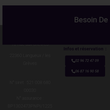
Besoin De 
Adresse :
Aude Bisselbach
10 Rue aux chèvres
Infos et réservation :
22360 Langueux / les
02 96 72 47 09
Grèves
06 87 16 90 58
N° siret : 521 008 680
00030
N° assurance :
BP1302473PNPI/1225