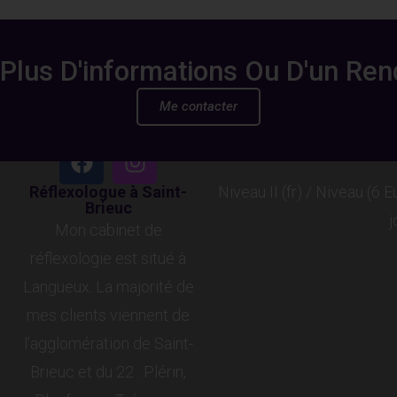
Plus D'informations Ou D'un Re
Me contacter
Suivez-moi sur les
Certification professionel
réseaux
Niveau II (fr) / Niveau (6 
Réflexologue à Saint-
Brieuc
j
Mon cabinet de
réflexologie est situé à
Langueux. La majorité de
mes clients viennent de
l’agglomération de Saint-
Brieuc et du 22 : Plérin,