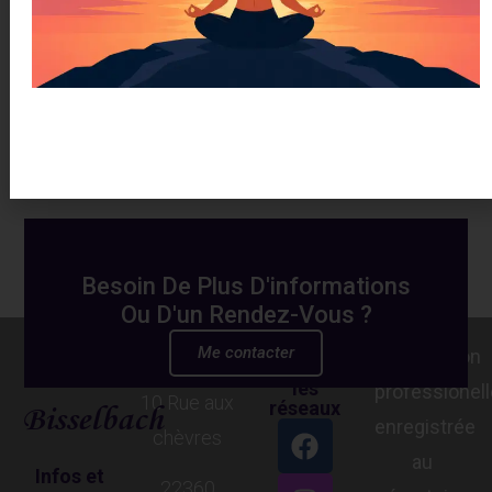
Besoin De Plus D'informations
Ou D'un Rendez-Vous ?
Suivez-
Me contacter
Adresse :
Aude
Certification
moi sur
les
professionell
10 Rue aux
Bisselbach
réseaux
enregistrée
chèvres
au
Infos et
22360