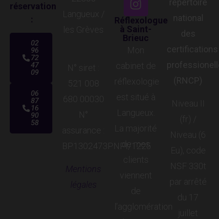
répertoire
réservation
Langueux /
national
:
Réflexologue
à Saint-
les Grèves
des
Brieuc
02
certifications
Mon
96
72
professionel
47
cabinet de
N° siret :
09
(RNCP)
réflexologie
521 008
06
est situé à
680 00030
87
Niveau II
16
Langueux.
N°
90
(fr) /
58
La majorité
assurance :
Niveau (6
de mes
BP1302473PNPI/1225
Eu), code
clients
NSF 330t
Mentions
viennent
par arrêté
légales
de
du 17
l’agglomération
juillet