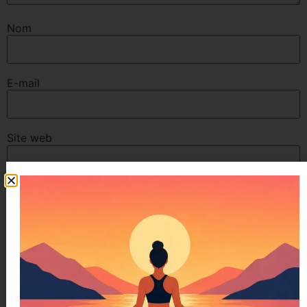
Nom
E-mail
Site web
pour voir mes avis google et pour
m’en laisser un, Cliquez ci-
dessous