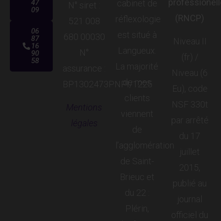
professionel
47
cabinet de
N° siret :
09
(RNCP)
réflexologie
521 008
06
est situé à
680 00030
87
Niveau II
16
Langueux.
N°
90
(fr) /
58
La majorité
assurance :
Niveau (6
de mes
BP1302473PNPI/1225
Eu), code
clients
NSF 330t
Mentions
viennent
par arrêté
légales
de
du 17
l’agglomération
juillet
de Saint-
2015,
Brieuc et
publié au
du 22 :
journal
Plérin,
officiel du