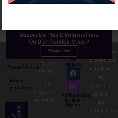
Besoin De Plus D'informations
Ou D'un Rendez-Vous ?
Suivez-
Me contacter
Adresse :
Aude
Certification
moi sur
les
professionell
10 Rue aux
Bisselbach
réseaux
enregistrée
chèvres
au
Infos et
22360
répertoire
réservation
Langueux /
national
:
Réflexologue
à Saint-
les Grèves
des
Brieuc
02
certifications
Mon
96
72