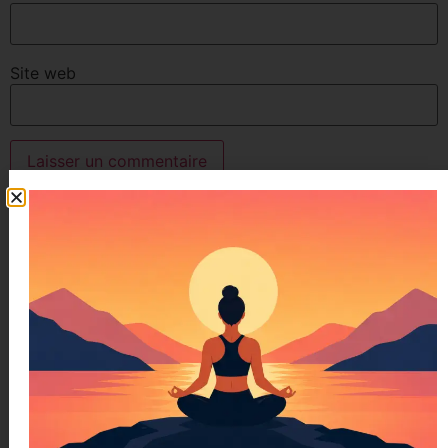
Site web
pour voir mes avis google et pour
m’en laisser un, Cliquez ci-
dessous